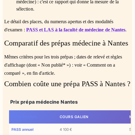
médecine) : c'est ce rapport qui donne la mesure de la
sélection.
Le détail des places, du numerus apertus et des modalités
d'examen :
PASS et LAS à la faculté de médecine de Nantes
.
Comparatif des prépas médecine à Nantes
Mêmes critères pour les trois prépas ; dates de relevé et règles
d'affichage (dont « Non publié* ») : voir « Comment on a
comparé », en fin d'article.
Combien coûte une prépa PASS à Nantes ?
Prix prépa médecine Nantes
PROGRAMME
COURS GALIEN
MÉ
PASS annuel
4 100 €
5 9