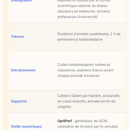
Enseignants
élaborés et validés par le comité
scientifique national du réseau
(docteurs en médecine, anciens
professeurs d'université)
É
Étudiants d'années supérieures, 2 h de
p
Tuteurs
permanence hebdomadaire
l
l
Colles hebdomadaires notées et
Entraînements
classantes, examens blancs avant
chaque période d'examen
t
d
Cahiers Galien par matière, actualisés
F
Supports
en cours d'année, annales en fin de
p
chapitre
OptiPerf
: générateur de QCM,
Outils numériques
calendrier de révision par IA, annales
v