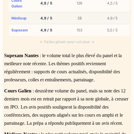
Cours
4,8 / 5
126
4,5 / 5
Galien
Médisup
4,9 / 5
28
4,9 / 5
Supexam
4,9 / 5
153
5,0 / 5
← Faites glisser pour voir plus →
Supexam Nantes
: le volume total le plus élevé du panel et la
meilleure note récente. Les thèmes positifs reviennent
régulièrement : supports de cours actualisés, disponibilité des
professeurs, colles et entraînements, parrainage.
Cours Galien
: deuxième volume du panel, mais sa note des 12
derniers mois est en retrait par rapport à sa note globale, à creuser
en JPO. Les avis positifs soulignent la disponibilité des
conférenciers, des supports alignés sur les cours en amphi et le
parrainage. La prépa a répondu publiquement à un avis récent.