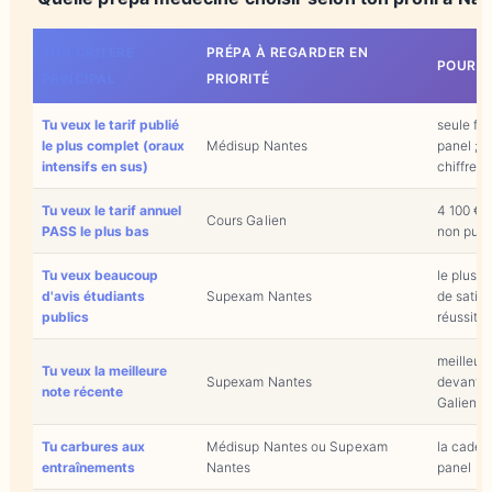
TON CRITÈRE
PRÉPA À REGARDER EN
POURQ
PRINCIPAL
PRIORITÉ
Tu veux le tarif publié
seule fo
le plus complet (oraux
Médisup Nantes
panel ; l
intensifs en sus)
chiffrer
Tu veux le tarif annuel
4 100 €, 
Cours Galien
PASS le plus bas
non publ
Tu veux beaucoup
le plus g
d'avis étudiants
Supexam Nantes
de satis
publics
réussite
meilleure
Tu veux la meilleure
Supexam Nantes
devant M
note récente
Galien
Tu carbures aux
Médisup Nantes ou Supexam
la caden
entraînements
Nantes
panel