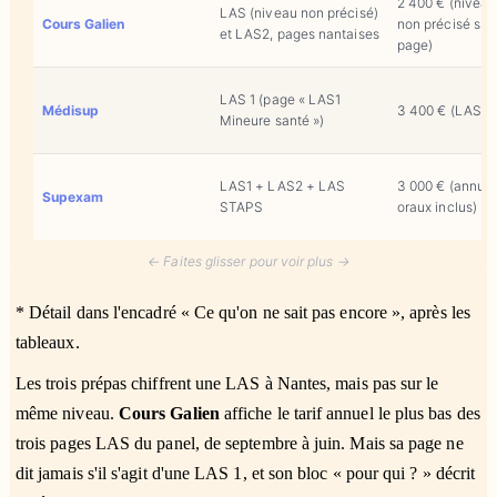
2 400 € (niveau
LAS (niveau non précisé)
Cours Galien
non précisé sur 
et LAS2, pages nantaises
page)
LAS 1 (page « LAS1
Médisup
3 400 € (LAS 1)
Mineure santé »)
LAS1 + LAS2 + LAS
3 000 € (annuel
Supexam
STAPS
oraux inclus)
← Faites glisser pour voir plus →
* Détail dans l'encadré « Ce qu'on ne sait pas encore », après les
tableaux.
Les trois prépas chiffrent une LAS à Nantes, mais pas sur le
même niveau.
Cours Galien
affiche le tarif annuel le plus bas des
trois pages LAS du panel, de septembre à juin. Mais sa page ne
dit jamais s'il s'agit d'une LAS 1, et son bloc « pour qui ? » décrit