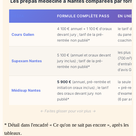
Les prépas médecine à Nantes comparées par form
PRÉPA
FORMULE COMPLÈTE PASS
EN UNE P
4 100 € annuel + 1 100 € d'oraux
le tarif d'
Cours Galien
devant jury ; tarif de la pré-
du panel, e
rentrée non publié*
coaching 
les plus g
5 100 € (annuel et oraux devant
(700 m²), 
Supexam Nantes
jury inclus) ; tarif de la pré-
d'entraîne
rentrée non publié*
d'avis Goo
5 900 €
(annuel, pré-rentrée et
la seule à 
initiation oraux inclus) ; le tarif
+ pré-rent
Médisup Nantes
des oraux devant jury non
d'examens 
publié*
(6 par an)
← Faites glisser pour voir plus →
* Détail dans l'encadré « Ce qu'on ne sait pas encore », après les
tableaux.