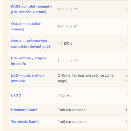
PASS complet (annuel +
Non publié*
5 9
pré-rentrée + oraux)
Oraux — initiation
Non publié*
inc
(bases)
Oraux — préparation
+ 1 100 €
Non
complète (devant jury)
Pré-rentrée / stages
Non publié*
inc
intensifs
LAS — préparation
2 400 € (niveau non précisé sur la
3 4
annuelle
page)
»)
LAS 2
1 800 €
Non
Première Santé
Tarif sur demande
1 3
Terminale Santé
Tarif sur demande
2 6