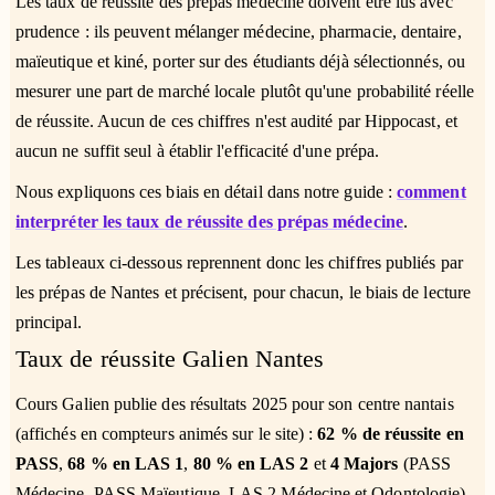
Les taux de réussite des prépas médecine doivent être lus avec
prudence : ils peuvent mélanger médecine, pharmacie, dentaire,
maïeutique et kiné, porter sur des étudiants déjà sélectionnés, ou
mesurer une part de marché locale plutôt qu'une probabilité réelle
de réussite. Aucun de ces chiffres n'est audité par Hippocast, et
aucun ne suffit seul à établir l'efficacité d'une prépa.
Nous expliquons ces biais en détail dans notre guide :
comment
interpréter les taux de réussite des prépas médecine
.
Les tableaux ci-dessous reprennent donc les chiffres publiés par
les prépas de Nantes et précisent, pour chacun, le biais de lecture
principal.
Taux de réussite Galien Nantes
Cours Galien publie des résultats 2025 pour son centre nantais
(affichés en compteurs animés sur le site) :
62 % de réussite en
PASS
,
68 % en LAS 1
,
80 % en LAS 2
et
4 Majors
(PASS
Médecine, PASS Maïeutique, LAS 2 Médecine et Odontologie).