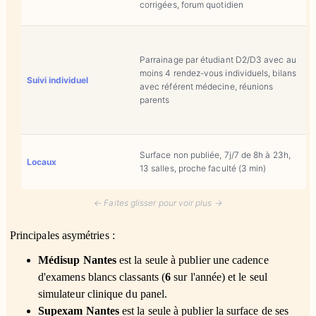
corrigées, forum quotidien
m
Parrainage par étudiant D2/D3 avec au
P
moins 4 rendez-vous individuels, bilans
Suivi individuel
t
avec référent médecine, réunions
parents
Surface non publiée, 7j/7 de 8h à 23h,
S
Locaux
13 salles, proche faculté (3 min)
n
← Faites glisser pour voir plus →
Principales asymétries :
Médisup Nantes
est la seule à publier une cadence
d'examens blancs classants (
6
sur l'année) et le seul
simulateur clinique du panel.
Supexam Nantes
est la seule à publier la surface de ses