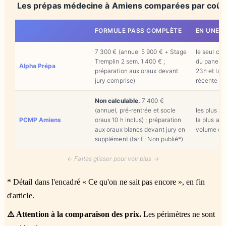
Les prépas médecine à Amiens comparées par coût
PRÉPA
FORMULE PASS COMPLÈTE
EN UNE P
7 300 € (annuel 5 900 € + Stage
le seul co
Tremplin 2 sem. 1 400 € ;
du panel, 
Alpha Prépa
préparation aux oraux devant
23h et la 
jury comprise)
récente
Non calculable.
7 400 €
(annuel, pré-rentrée et socle
les plus g
PCMP Amiens
oraux 10 h inclus) ; préparation
la plus anc
aux oraux blancs devant jury en
volume d'
supplément (tarif : Non publié*)
← Faites glisser pour voir plus →
* Détail dans l'encadré « Ce qu'on ne sait pas encore », en fin
d'article.
⚠️ Attention à la comparaison des prix.
Les périmètres ne sont