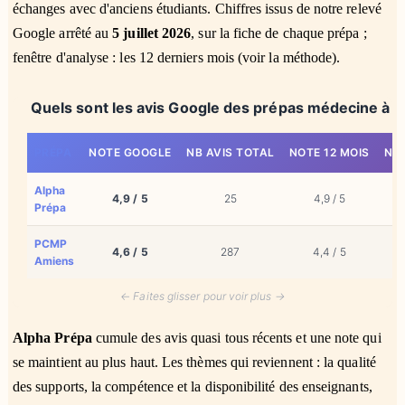
échanges avec d'anciens étudiants. Chiffres issus de notre relevé
Google arrêté au
5 juillet 2026
, sur la fiche de chaque prépa ;
fenêtre d'analyse : les 12 derniers mois (voir la méthode).
Quels sont les avis Google des prépas médecine à 
PRÉPA
NOTE GOOGLE
NB AVIS TOTAL
NOTE 12 MOIS
NB 
Alpha
4,9 / 5
25
4,9 / 5
Prépa
PCMP
4,6 / 5
287
4,4 / 5
Amiens
← Faites glisser pour voir plus →
Alpha Prépa
cumule des avis quasi tous récents et une note qui
se maintient au plus haut. Les thèmes qui reviennent : la qualité
des supports, la compétence et la disponibilité des enseignants,