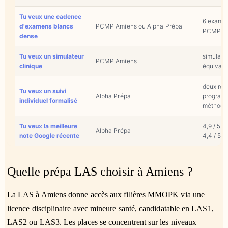
Tu veux une cadence
6 examen
d'examens blancs
PCMP Amiens ou Alpha Prépa
PCMP, 4
dense
Tu veux un simulateur
simulate
PCMP Amiens
clinique
équivale
deux re
Tu veux un suivi
Alpha Prépa
program
individuel formalisé
méthodol
Tu veux la meilleure
4,9 / 5 s
Alpha Prépa
note Google récente
4,4 / 5 
Quelle prépa LAS choisir à Amiens ?
La LAS à Amiens donne accès aux filières MMOPK via une
licence disciplinaire avec mineure santé, candidatable en LAS1,
LAS2 ou LAS3. Les places se concentrent sur les niveaux