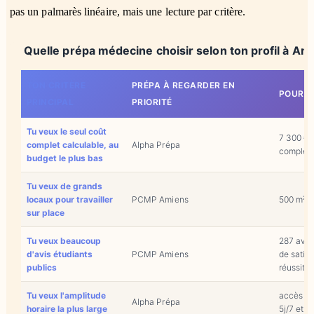
pas un palmarès linéaire, mais une lecture par critère.
Quelle prépa médecine choisir selon ton profil à Am
TON CRITÈRE
PRÉPA À REGARDER EN
POURQ
PRINCIPAL
PRIORITÉ
Tu veux le seul coût
7 300 € t
complet calculable, au
Alpha Prépa
complet 
budget le plus bas
Tu veux de grands
locaux pour travailler
PCMP Amiens
500 m², 
sur place
Tu veux beaucoup
287 avis,
d'avis étudiants
PCMP Amiens
de satis
publics
réussite
Tu veux l'amplitude
accès 7j
Alpha Prépa
horaire la plus large
5j/7 et 