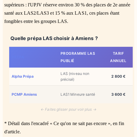
supérieurs : l'UPJV réserve environ 30 % des places de 2e année
santé aux LAS2/LAS3 et 15 % aux LAS1, ces places étant
fongibles entre les groupes LAS.
Quelle prépa LAS choisir à Amiens ?
PROGRAMME LAS
TARIF
PRÉPA
PUBLIÉ
ANNUEL
LAS (niveau non
Alpha Prépa
2 800 €
o
précisé)
s
PCMP Amiens
LAS1 Mineure santé
3 600 €
p
← Faites glisser pour voir plus →
* Détail dans l'encadré « Ce qu'on ne sait pas encore », en fin
d'article.