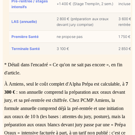
Pré-rentrée / stages
+1 400 € (Stage Tremplin, 2 sem.)
incluse (
intensifs
2 800 € (préparation aux oraux
3 600 € (
LAS (annuelle)
devant jury comprise)
rentrée i
Première Santé
ne propose pas
1 750 €
Terminale Santé
3 100 €
2 850 €
* Détail dans l'encadré « Ce qu'on ne sait pas encore », en fin
d'article.
À Amiens, seul le coût complet d'Alpha Prépa est calculable, à
7
300 €
: son annuelle comprend la préparation aux oraux devant
jury, et sa pré-rentrée est chiffrée. Chez PCMP Amiens, la
formule annuelle comprend déjà la pré-rentrée et une initiation
aux oraux de 10 h (les bases : attentes du jury, posture), mais la
préparation aux oraux blancs devant jury passe par une « Prépa
Oraux » intensive facturée à part, à un tarif non publié : c'est ce