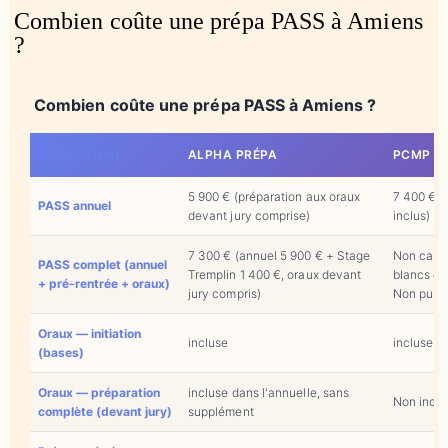
Combien coûte une prépa PASS à Amiens
?
Combien coûte une prépa PASS à Amiens ?
PROGRAMME
ALPHA PRÉPA
PCMP A
5 900 € (préparation aux oraux
7 400 € (
PASS annuel
devant jury comprise)
inclus)
7 300 € (annuel 5 900 € + Stage
Non calcu
PASS complet (annuel
Tremplin 1 400 €, oraux devant
blancs dev
+ pré-rentrée + oraux)
jury compris)
Non publi
Oraux — initiation
incluse
incluse (s
(bases)
Oraux — préparation
incluse dans l'annuelle, sans
Non inclu
complète (devant jury)
supplément