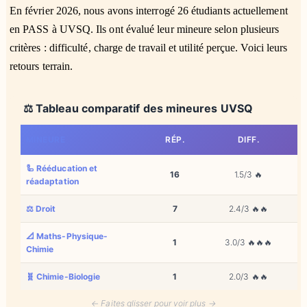
En février 2026, nous avons interrogé 26 étudiants actuellement
en PASS à UVSQ. Ils ont évalué leur mineure selon plusieurs
critères : difficulté, charge de travail et utilité perçue. Voici leurs
retours terrain.
⚖️ Tableau comparatif des mineures UVSQ
MINEURE
RÉP.
DIFF.
🦾 Rééducation et
16
1.5/3 🔥
réadaptation
⚖️ Droit
7
2.4/3 🔥🔥
📐 Maths-Physique-
1
3.0/3 🔥🔥🔥
2
Chimie
🧬 Chimie-Biologie
1
2.0/3 🔥🔥
2
← Faites glisser pour voir plus →