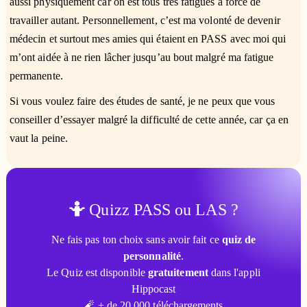
aussi physiquement car on est tous très fatigués à force de
travailler autant. Personnellement, c’est ma volonté de devenir
médecin et surtout mes amies qui étaient en PASS avec moi qui
m’ont aidée à ne rien lâcher jusqu’au bout malgré ma fatigue
permanente.
Si vous voulez faire des études de santé, je ne peux que vous
conseiller d’essayer malgré la difficulté de cette année, car ça en
vaut la peine.
🤷
Quizz PASS ou LAS ?
Ne fais pas ton choix sans avoir fait ce
quiz de
personnalité
.
Le Quiz est disponible
gratuitement
dans l'appli
Hippocast
🧨 + de 20 000 téléchargements